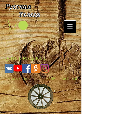
Русская
Т
елега
супермаркет
Beverwijk, Koningstraat 122 , 1941BG Nederland