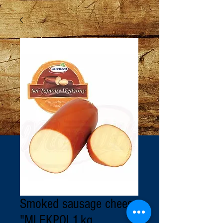
Smoked sausage cheese
"MLEKPOL1.kg