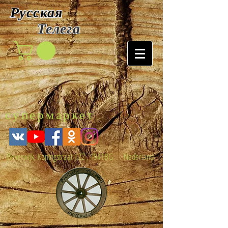
Русская
Т
елега
супермаркет
Beverwijk, Koningstraat 122 , 1941BG Nederland