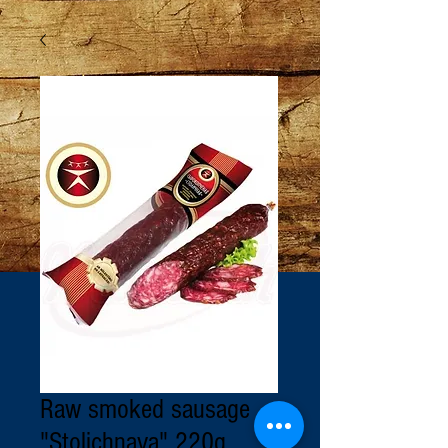
Raw smoked sausage
"Stolichnaya" 220g