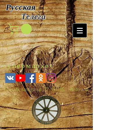
Русская
Т
елега
супермаркет
Beverwijk, Koningstraat 122 , 1941BG Nederland