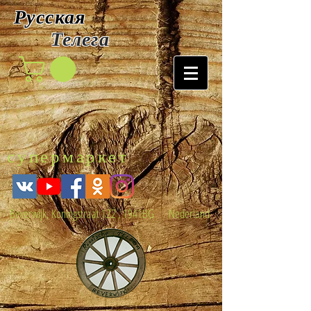
Русская
Т
елега
супермаркет
Beverwijk, Koningstraat 122 , 1941BG Nederland