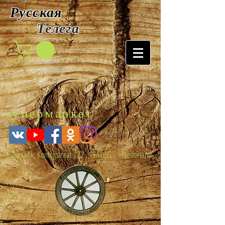
Русская
Т
елега
супермаркет
Beverwijk, Koningstraat 122 , 1941BG Nederland