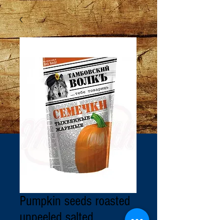
Pumpkin seeds roasted
unpeeled salted