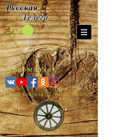
Русская
Т
елега
супермаркет
Beverwijk, Koningstraat 122 , 1941BG Nederland