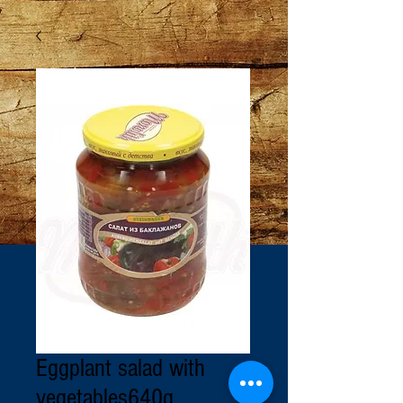
Eggplant salad with
vegetables640g