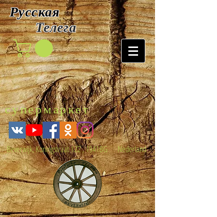
Русская
Т
елега
супермаркет
Beverwijk, Koningstraat 122 , 1941BG Nederland