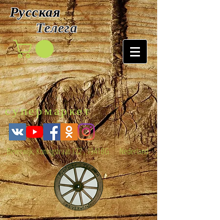
Русская
Т
елега
супермаркет
Beverwijk, Koningstraat 122 , 1941BG Nederland