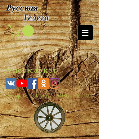
Русская
Т
елега
супермаркет
Beverwijk, Koningstraat 122 , 1941BG Nederland