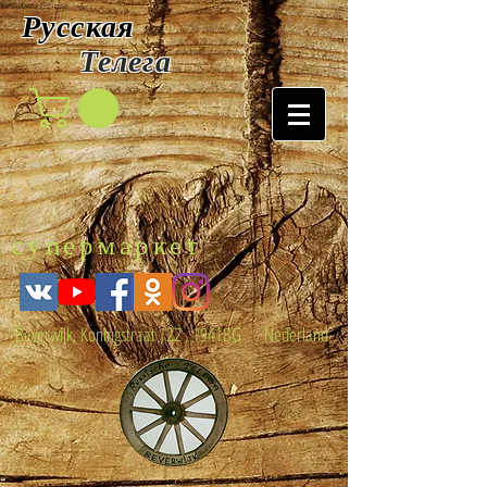
Русская
Т
елега
супермаркет
Beverwijk, Koningstraat 122 , 1941BG Nederland