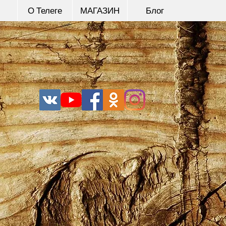
О Телеге
МАГАЗИН
Блог