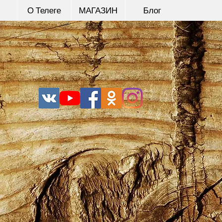
О Телеге
МАГАЗИН
Блог