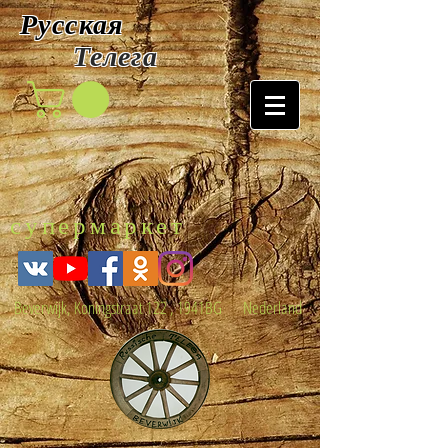
Русская
Т
елега
супермаркет
Beverwijk, Koningstraat 122 , 1941BG Nederland