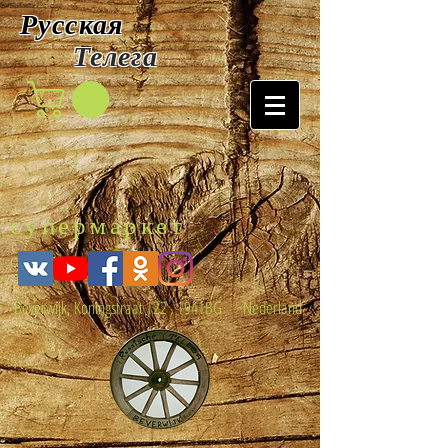
Русская
Т
елега
супермаркет
Beverwijk, Koningstraat 122 , 1941BG Nederland