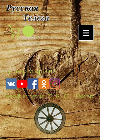
Русская
Т
елега
супермаркет
Beverwijk, Koningstraat 122 , 1941BG Nederland