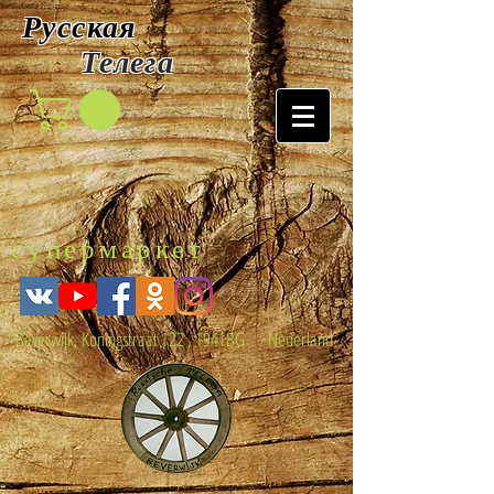
Русская
Т
елега
супермаркет
Beverwijk, Koningstraat 122 , 1941BG Nederland