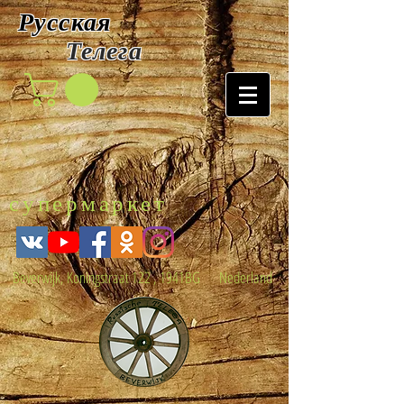
Русская
Т
елега
супермаркет
Beverwijk, Koningstraat 122 , 1941BG Nederland