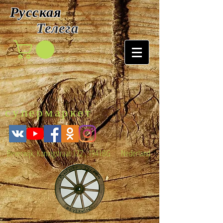
Русская
Т
елега
супермаркет
Beverwijk, Koningstraat 122 , 1941BG Nederland