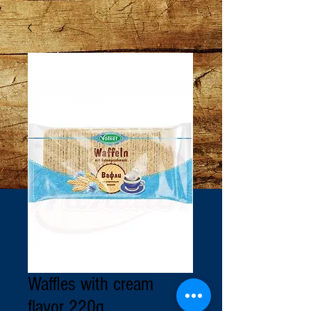
Waffles with cream
flavor 220g