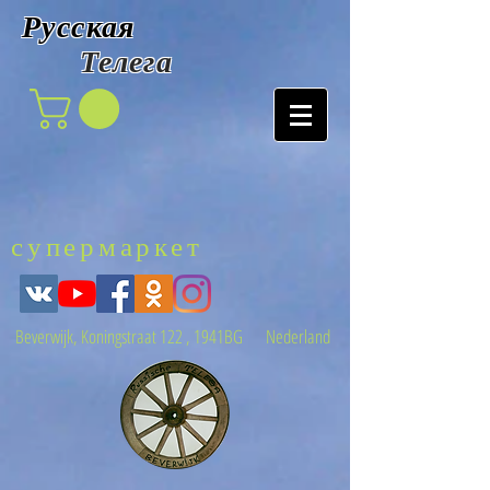
Русская
Т
елега
супермаркет
Beverwijk, Koningstraat 122 , 1941BG Nederland