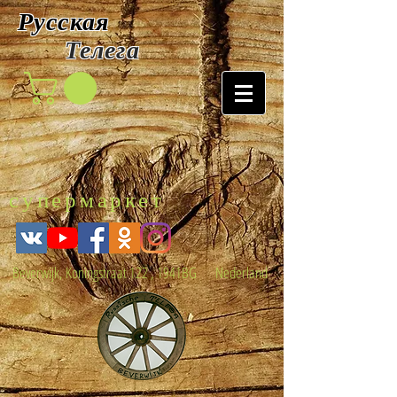
Русская
Т
елега
супермаркет
Beverwijk, Koningstraat 122 , 1941BG Nederland