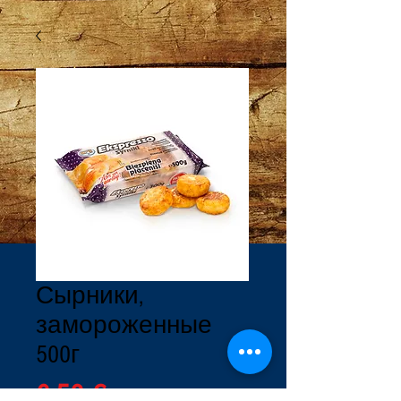
Сырники,
замороженные
500г
Цена
6,50 €