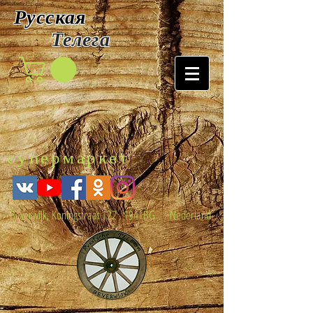
Русская
Т
елега
супермаркет
Beverwijk, Koningstraat 122 , 1941BG Nederland