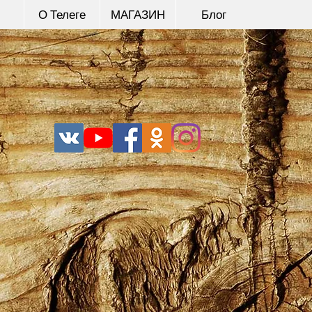
О Телеге
МАГАЗИН
Блог