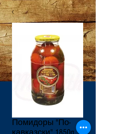
Помидоры "По-
кавказски" 1850g