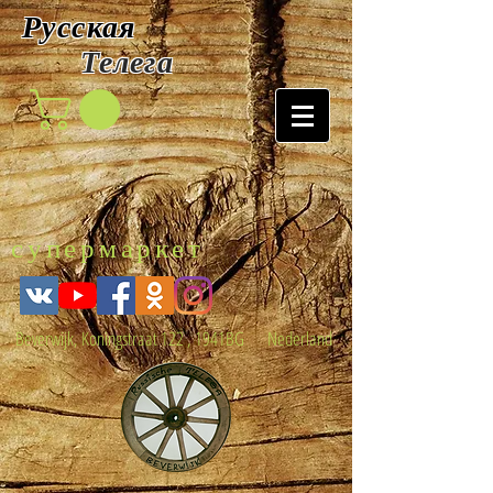
Русская
Т
елега
супермаркет
Beverwijk, Koningstraat 122 , 1941BG Nederland