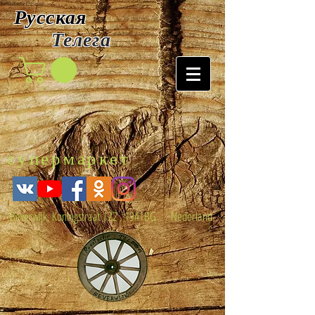
Русская
Т
елега
супермаркет
Beverwijk, Koningstraat 122 , 1941BG Nederland