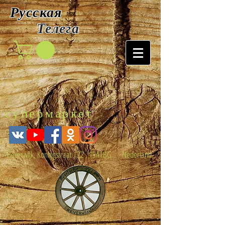
Русская
Т
елега
супермаркет
Beverwijk, Koningstraat 122 , 1941BG Nederland