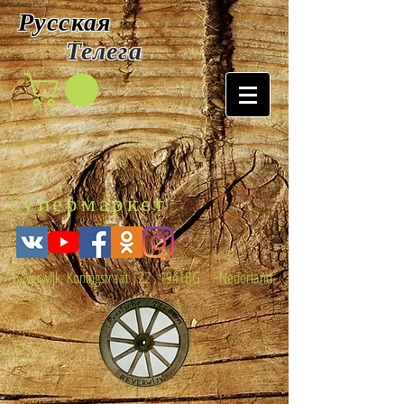
Русская
Т
елега
супермаркет
Beverwijk, Koningstraat 122 , 1941BG Nederland