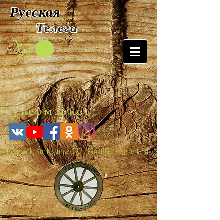
Русская
Т
елега
супермаркет
Beverwijk, Koningstraat 122 , 1941BG Nederland