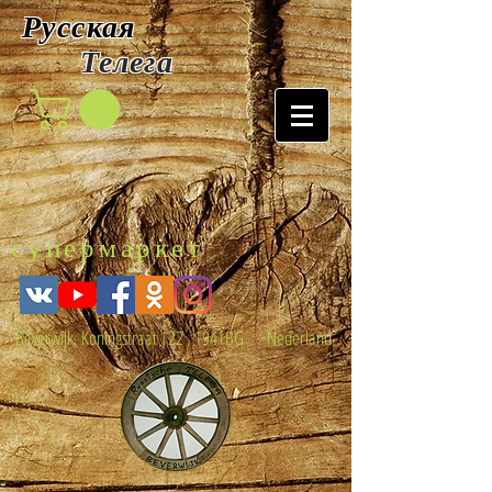
Русская
Т
елега
супермаркет
Beverwijk, Koningstraat 122 , 1941BG Nederland