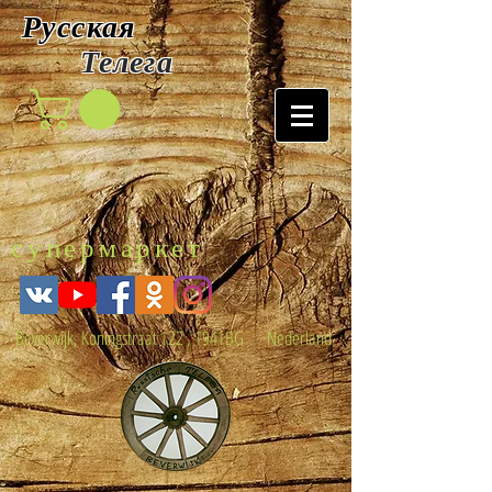
Русская
Т
елега
супермаркет
Beverwijk, Koningstraat 122 , 1941BG Nederland