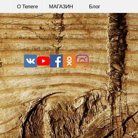
О Телеге
МАГАЗИН
Блог