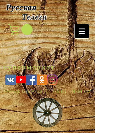
Русская
Т
елега
супермаркет
Beverwijk, Koningstraat 122 , 1941BG Nederland