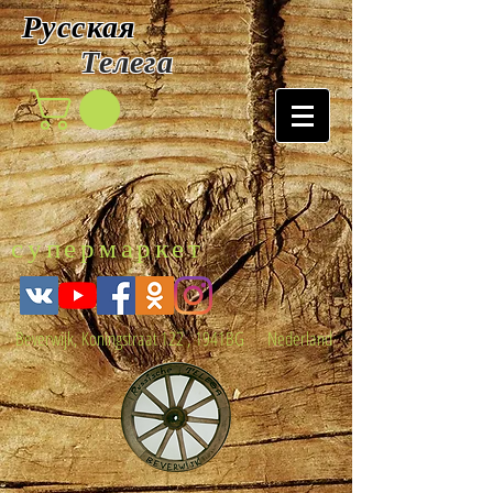
Русская
Т
елега
супермаркет
Beverwijk, Koningstraat 122 , 1941BG Nederland