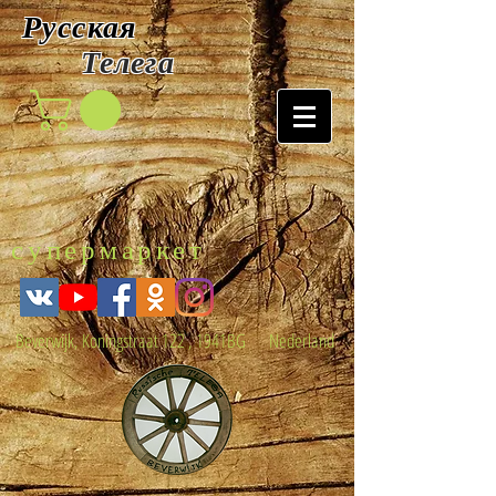
Русская
Т
елега
супермаркет
Beverwijk, Koningstraat 122 , 1941BG Nederland