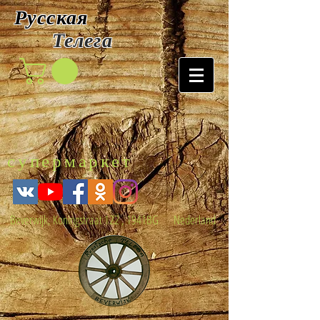
Русская
Т
елега
супермаркет
Beverwijk, Koningstraat 122 , 1941BG Nederland