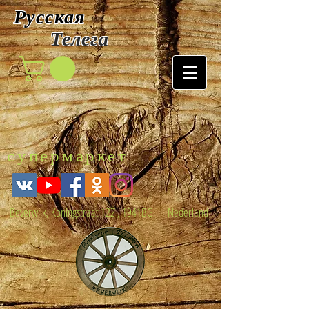
Русская
Т
елега
супермаркет
Beverwijk, Koningstraat 122 , 1941BG Nederland