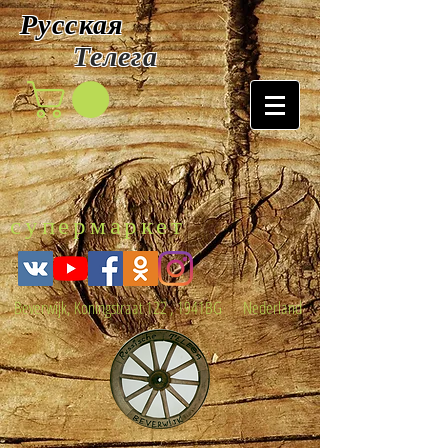
Русская
Т
елега
супермаркет
Beverwijk, Koningstraat 122 , 1941BG Nederland