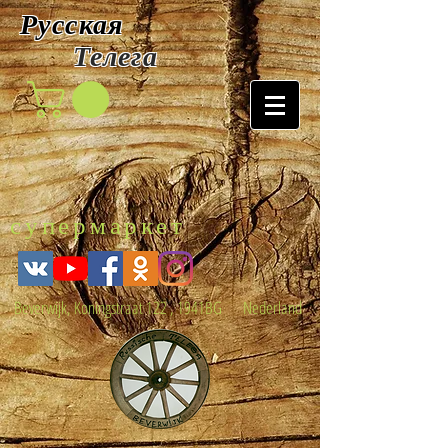
Русская
Т
елега
супермаркет
Beverwijk, Koningstraat 122 , 1941BG Nederland