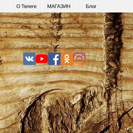
О Телеге
МАГАЗИН
Блог