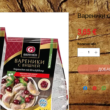
Вареники с
Це
3,65 €
Количество
*
ДОБА