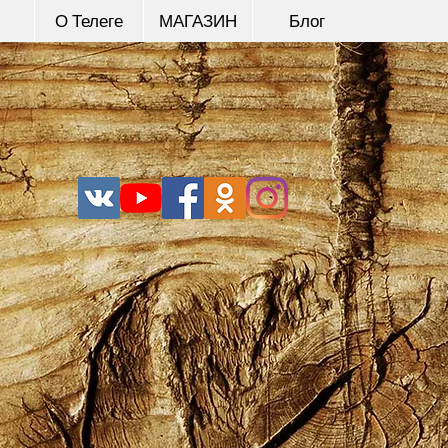
О Телеге
МАГАЗИН
Блог