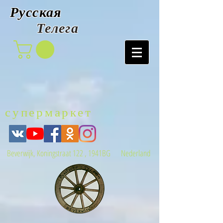
Русская
Т
елега
супермаркет
Beverwijk, Koningstraat 122 , 1941BG Nederland