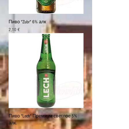
Пиво "Zubr" 6% алк
Цена
2,10 €
Пиво "Lech" Премиум светлое 5%
алк.