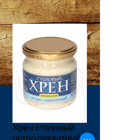
Хрен столовый
остро-пикантный