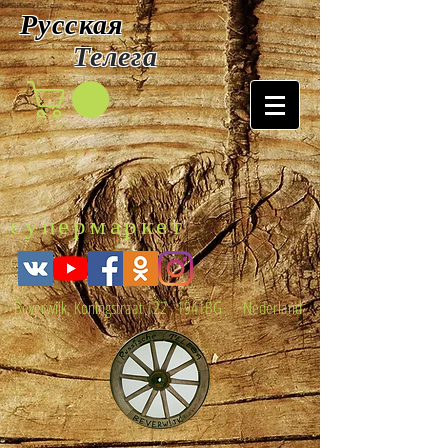
Русская
Т
елега
супермаркет
Beverwijk, Koningstraat 122 , 1941BG Nederland