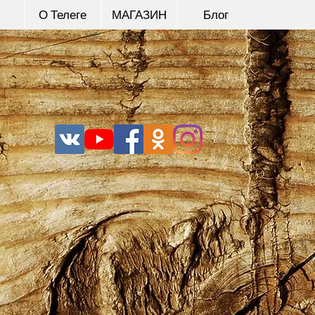
О Телеге
МАГАЗИН
Блог